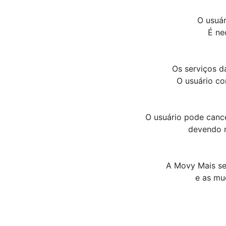
O usuár
É ne
Os serviços d
O usuário co
O usuário pode cance
devendo n
A Movy Mais se
e as mu