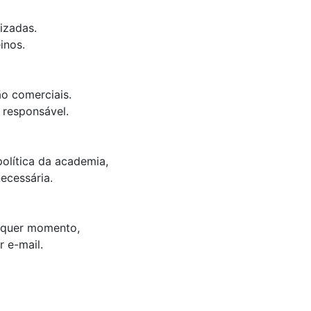
lizadas.
inos.
ão comerciais.
 responsável.
política da academia,
ecessária.
alquer momento,
 e-mail.