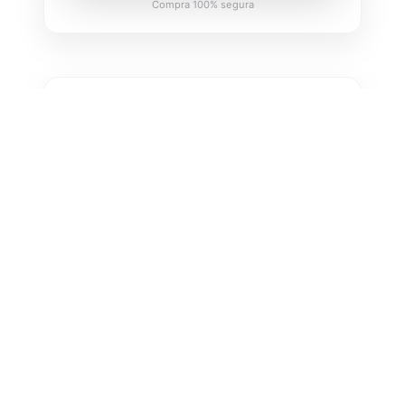
Compra 100% segura
RECORRÊNCIA
Movy Leve 1x/semana
180
,00
R$
/Mês
COMPRAR
Compra 100% segura